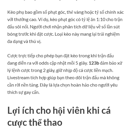
Kèo phụ bao gồm số phạt góc, thẻ vàng hoặc tỷ số chính xác
với thưởng cao. Ví dụ, kèo phạt góc có tỷ lệ ăn 1:10 cho trận
đấu sôi nổi. Người chơi nhận phân tích dữ liệu về số lần sút
bóng trước khi đặt cược. Loại kèo này mang lại trải nghiệm
đa dạng và thú vị.
Cược trực tiếp cho phép bạn đặt kèo trong khi trận đấu
đang diễn ra với odds cập nhật mỗi 5 giây.
123b
đảm bảo xử
lý lệnh cược trong 2 giây, giữ nhịp độ cá cược liền mạch.
Livestream tích hợp giúp bạn theo dõi trận đấu mà không
cần rời nền tảng. Đây là lựa chọn hoàn hảo cho người yêu
thích sự gay cấn.
Lợi ích cho hội viên khi cá
cược thể thao