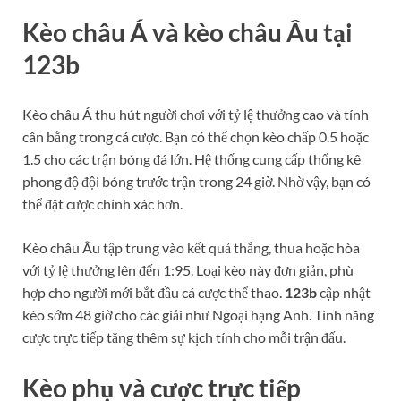
Kèo châu Á và kèo châu Âu tại
123b
Kèo châu Á thu hút người chơi với tỷ lệ thưởng cao và tính
cân bằng trong cá cược. Bạn có thể chọn kèo chấp 0.5 hoặc
1.5 cho các trận bóng đá lớn. Hệ thống cung cấp thống kê
phong độ đội bóng trước trận trong 24 giờ. Nhờ vậy, bạn có
thể đặt cược chính xác hơn.
Kèo châu Âu tập trung vào kết quả thắng, thua hoặc hòa
với tỷ lệ thưởng lên đến 1:95. Loại kèo này đơn giản, phù
hợp cho người mới bắt đầu cá cược thể thao.
123b
cập nhật
kèo sớm 48 giờ cho các giải như Ngoại hạng Anh. Tính năng
cược trực tiếp tăng thêm sự kịch tính cho mỗi trận đấu.
Kèo phụ và cược trực tiếp