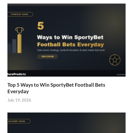
Top 5 Ways to Win SportyBet Football Bets
Everyday
July 19, 2026