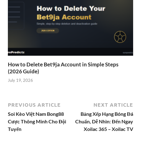
How to Delete Bet9ja Account in Simple Steps
(2026 Guide)
July 19, 2026
PREVIOUS ARTICLE
NEXT ARTICLE
Soi Kèo Việt Nam Bong88
Bảng Xếp Hạng Bóng Đá
Cược Thông Minh Cho Đội
Chuẩn, Dễ Nhìn: Đến Ngay
Tuyển
Xoilac 365 – Xoilac TV