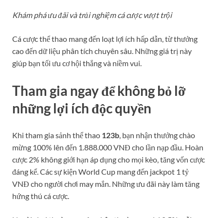
Khám phá ưu đãi và trải nghiệm cá cược vượt trội
Cá cược thể thao mang đến loạt lợi ích hấp dẫn, từ thưởng
cao đến dữ liệu phân tích chuyên sâu. Những giá trị này
giúp bạn tối ưu cơ hội thắng và niềm vui.
Tham gia ngay để không bỏ lỡ
những lợi ích độc quyền
Khi tham gia sảnh thể thao
123b
, bạn nhận thưởng chào
mừng 100% lên đến 1.888.000 VNĐ cho lần nạp đầu. Hoàn
cược 2% không giới hạn áp dụng cho mọi kèo, tăng vốn cược
đáng kể. Các sự kiện World Cup mang đến jackpot 1 tỷ
VNĐ cho người chơi may mắn. Những ưu đãi này làm tăng
hứng thú cá cược.