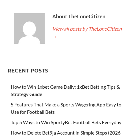
About TheLoneCitizen
View all posts by TheLoneCitizen
→
RECENT POSTS
How to Win 1xbet Game Daily: 1xBet Betting Tips &
Strategy Guide
5 Features That Make a Sports Wagering App Easy to
Use for Football Bets
Top 5 Ways to Win SportyBet Football Bets Everyday
How to Delete Bet9ja Account in Simple Steps (2026