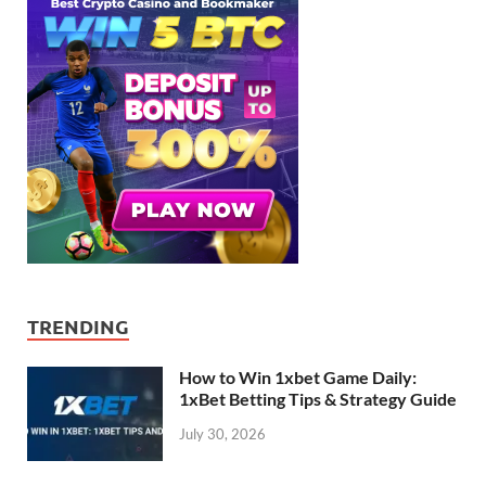
TRENDING
How to Win 1xbet Game Daily:
1xBet Betting Tips & Strategy Guide
July 30, 2026