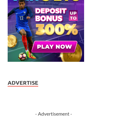
ADVERTISE
- Advertisement -