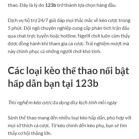
thao. Đây là lý do
123b
trở thành lựa chọn hàng đầu.
Dịch vụ hỗ trợ 24/7 giải đáp mọi thắc mắc về kèo cược trong
5 phút. Đội ngũ chuyên nghiệp cung cấp phân tích trận đấu
qua chat trực tuyến hoặc hotline. Người chơi luôn cảm thấy
được đồng hành khi tham gia cá cược. Trải nghiệm mượt mà
này chinh phục cả những người chơi khó tính.
Các loại kèo thể thao nổi bật
hấp dẫn bạn tại 123b
Trải nghiệm kèo cược đa dạng đầy kịch tính mỗi ngày
Sảnh thể thao mang đến nhiều loại kèo hấp dẫn, phù hợp với
mọi sở thích cá cược. Từ kèo chính đến kèo phụ, bạn sẽ tìm
thấy cơ hội thắng lớn.